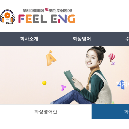
회사소개
화상영어
인사말
화상영어란
비전
화상영어장점
프로그램설치방법
현지
화상영어란
화