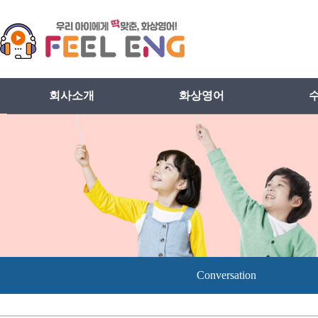
회사소개
화상영어
인사말
화상영어란
비전
화상영어장점
프로그램설치방법
Conversation