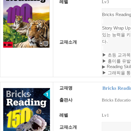
레벨
Lv3
Bricks Re
Story Wr
있는 능력을 키
다.
교재소개
▶ 초등 교과목
▶
흥미를 유발
▶
Reading 
▶
그래픽을 통
Bricks Readi
교재명
출판사
Bricks Educati
레벨
Lv1
교재소개