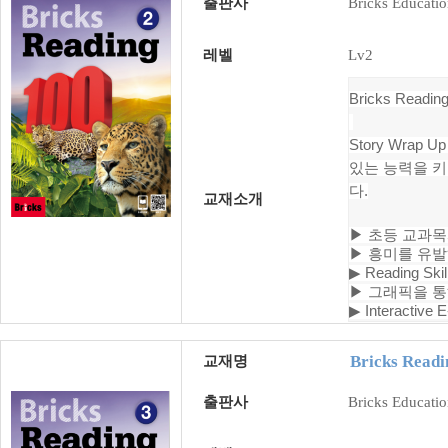
출판사
Bricks Educati
레벨
Lv2
Bricks Re
Story Wr
있는 능력을 키
다.
교재소개
▶
초등 교과목
▶
흥미를 유발
▶
Reading 
▶
그래픽을 통
▶
Interactive
Bricks Readi
교재명
출판사
Bricks Educati